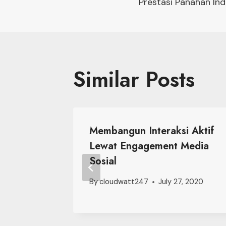
navigati
Prestasi Panahan In
Similar Posts
 Public
Membangun Interaksi Aktif
kung
Lewat Engagement Media
i Era
Sosial
By
cloudwatt247
July 27, 2020
ry 23, 2020