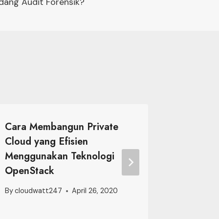
dang Audit Forensik?
Cara Membangun Private
WALHI:
Cloud yang Efisien
Terdep
Menggunakan Teknologi
Perlind
OpenStack
Hidup d
By
cloudwatt247
April 26, 2020
By
cloudw