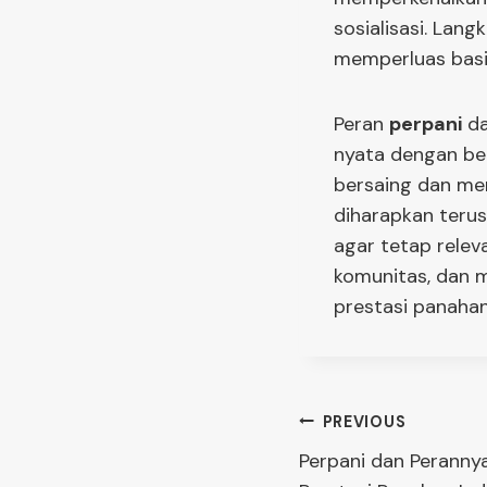
sosialisasi. Lan
memperluas basis
Peran
perpani
d
nyata dengan ber
bersaing dan mer
diharapkan terus
agar tetap rele
komunitas, dan 
prestasi panahan 
Post
PREVIOUS
Perpani dan Perann