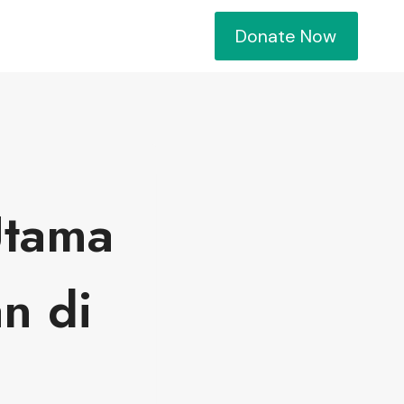
Donate Now
Utama
n di