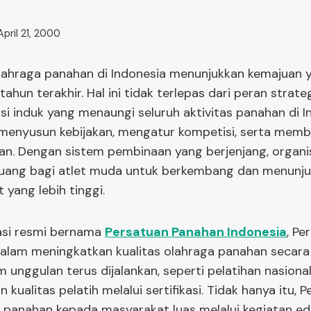
April 21, 2000
ahraga panahan di Indonesia menunjukkan kemajuan ya
hun terakhir. Hal ini tidak terlepas dari peran strate
si induk yang menaungi seluruh aktivitas panahan di I
enyusun kebijakan, mengatur kompetisi, serta membi
an. Dengan sistem pembinaan yang berjenjang, organi
uang bagi atlet muda untuk berkembang dan menunju
 yang lebih tinggi.
asi resmi bernama
Persatuan Panahan Indonesia
, Pe
alam meningkatkan kualitas olahraga panahan secara 
unggulan terus dijalankan, seperti pelatihan nasional,
 kualitas pelatih melalui sertifikasi. Tidak hanya itu, P
panahan kepada masyarakat luas melalui kegiatan ed