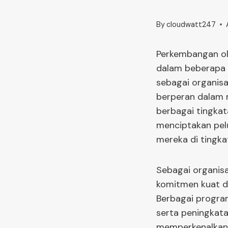
By
cloudwatt247
Perkembangan ol
dalam beberapa ta
sebagai organisa
berperan dalam m
berbagai tingkat
menciptakan pel
mereka di tingkat
Sebagai organis
komitmen kuat d
Berbagai program 
serta peningkatan
memperkenalkan 