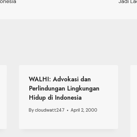
on
donesia
Jadi La
WALHI: Advokasi dan
Perlindungan Lingkungan
Hidup di Indonesia
By
cloudwatt247
April 2, 2000