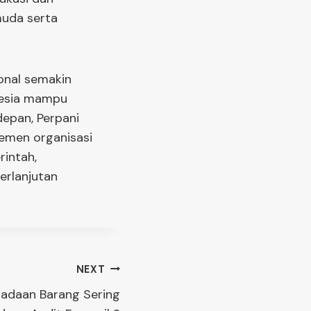
muda serta
onal semakin
onesia mampu
depan, Perpani
jemen organisasi
intah,
erlanjutan
NEXT
adaan Barang Sering