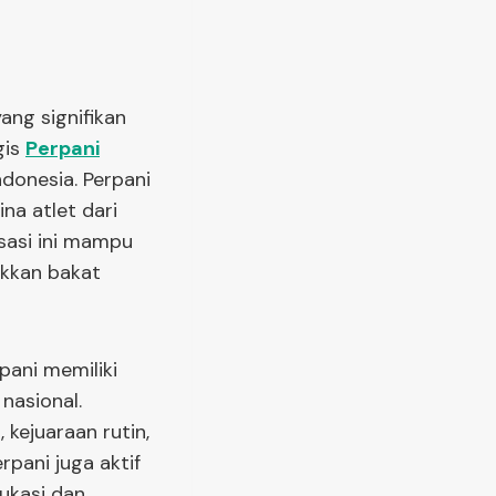
ng signifikan
gis
Perpani
ndonesia. Perpani
na atlet dari
sasi ini mampu
kkan bakat
rpani memiliki
nasional.
 kejuaraan rutin,
erpani juga aktif
ukasi dan