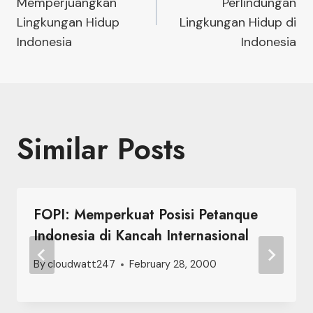
navigation
Memperjuangkan
Perlindungan
Lingkungan Hidup
Lingkungan Hidup di
Indonesia
Indonesia
Similar Posts
FOPI: Memperkuat Posisi Petanque
Indonesia di Kancah Internasional
By
cloudwatt247
February 28, 2000